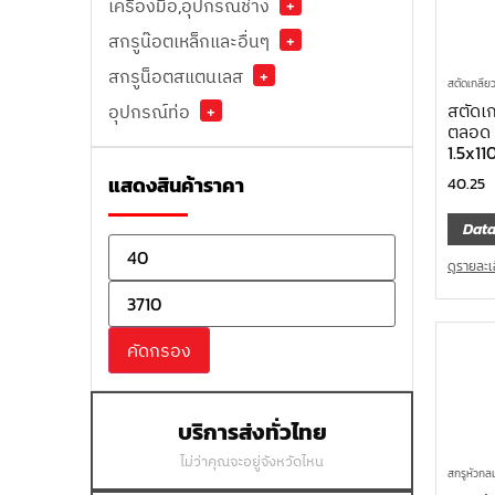
เครื่องมือ,อุปกรณ์ช่าง
+
สกรูน๊อตเหล็กและอื่นๆ
+
สกรูน็อตสแตนเลส
+
สตัดเกลีย
สตัดเ
อุปกรณ์ท่อ
+
ตลอด 
1.5x1
แสดงสินค้าราคา
40.25
Data
ดูรายละเ
คัดกรอง
บริการส่งทั่วไทย
ไม่ว่าคุณจะอยู่จังหวัดไหน
สกรูหัวกล