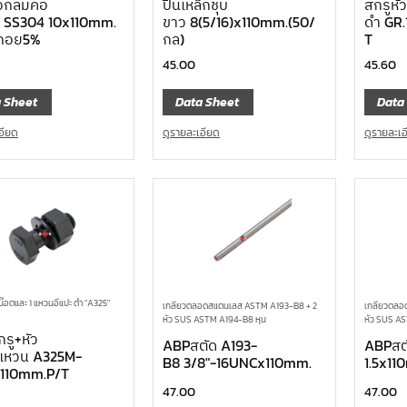
ัวกลมคอ
ปิ้นเหล็กชุบ
สกรูหั
ยม SS304 10x110mm.
ขาว 8(5/16)x110mm.(50/
ดำ GR.
ษถอย5%
กล)
T
45.00
45.60
 Sheet
Data Sheet
Data
อียด
ดูรายละเอียด
ดูรายละเ
น๊อตและ 1 แหวนอีแปะ ดำ "A325"
เกลียวตลอดสแตนเลส ASTM A193-B8 + 2
เกลียวตลอ
หัว SUS ASTM A194-B8 หุน
หัว SUS A
รู+หัว
ABPสตัด A193-
ABPสต
แหวน A325M-
B8 3/8″-16UNCx110mm.
1.5x11
x110mm.P/T
47.00
47.00