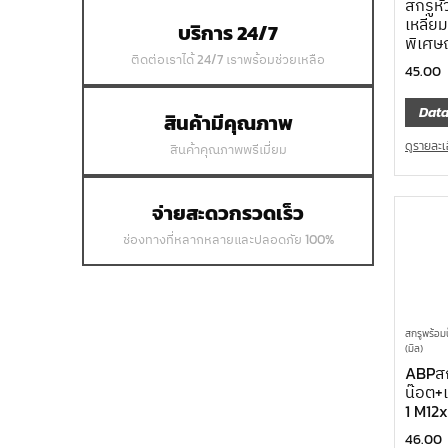
สกรูห
เหลี่
บริการ 24/7
พิเศ
ติดต่อเราได้ 24/7 เราพร้อมช่วยเหลือ
45.00
Data
สินค้ามีคุณภาพ
ดูรายละเ
สินค้าคุณภาพพรีเมี่ยม
จ่ายสะดวกรวดเร็ว
ช่องทางที่หลากหลายและปลอดภัย 100%
สกรูพร้อม
(มิล)
ABPสก
น๊อต+
1 M12
46.00