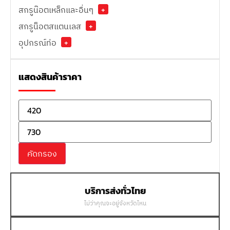
สกรูน๊อตเหล็กและอื่นๆ
+
สกรูน็อตสแตนเลส
+
อุปกรณ์ท่อ
+
แสดงสินค้าราคา
คัดกรอง
บริการส่งทั่วไทย
ไม่ว่าคุณจะอยู่จังหวัดไหน