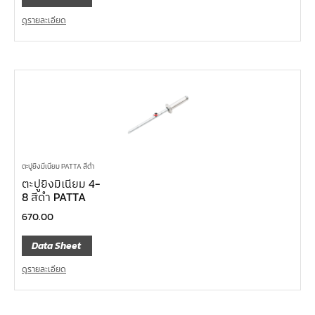
ดูรายละเอียด
ตะปูยิงมีเนียม PATTA สีดำ
ตะปูยิงมิเนียม 4-
8 สีดำ PATTA
670.00
Data Sheet
ดูรายละเอียด