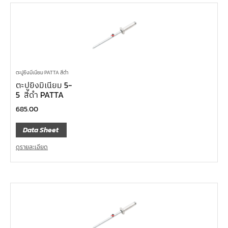
ตะปูยิงมีเนียม PATTA สีดำ
ตะปูยิงมิเนียม 5-
5 สีดำ PATTA
685.00
Data Sheet
ดูรายละเอียด