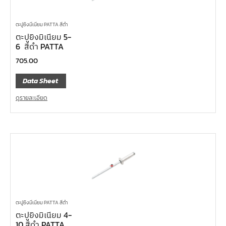
ตะปูยิงมีเนียม PATTA สีดำ
ตะปูยิงมิเนียม 5-
6 สีดำ PATTA
705.00
Data Sheet
ดูรายละเอียด
ตะปูยิงมีเนียม PATTA สีดำ
ตะปูยิงมิเนียม 4-
10 สีดำ PATTA