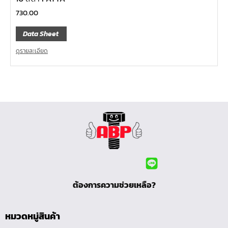
730.00
Data Sheet
ดูรายละเอียด
ต้องการความช่วยเหลือ?
หมวดหมู่สินค้า