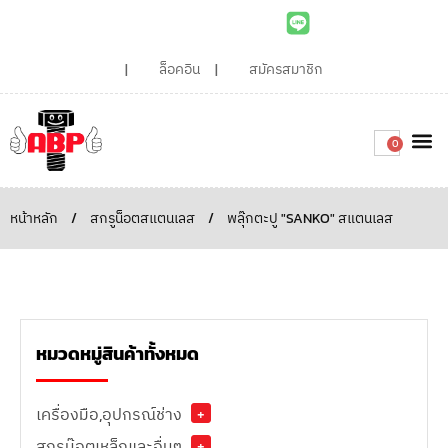
ล็อคอิน
สมัครสมาชิก
0
เกี่ยวกับเรา
สินค้าท
ไอเดียและบทความน่ารู้
ติดต่อเรา
Around the
ความยั่
สั่งซื้อเลย
หน้าหลัก
/
สกรูน็อตสแตนเลส
/
พลุ๊กตะปู "SANKO" สแตนเลส
หมวดหมู่สินค้าทั้งหมด
เครื่องมือ,อุปกรณ์ช่าง
+
สกรูน๊อตเหล็กและอื่นๆ
+