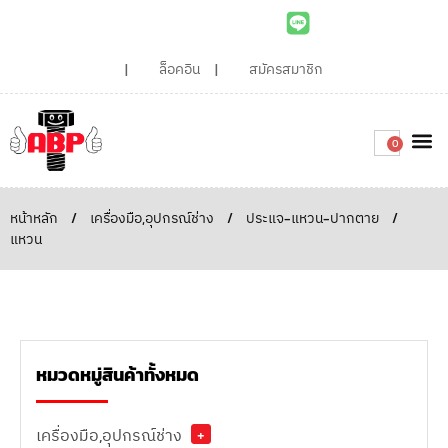
ล็อคอิน
สมัครสมาชิก
0
เกี่ยวกับเรา
สินค้าท
ไอเดียและบทความน่ารู้
ติดต่อเรา
Around the
ความยั่
สั่งซื้อเลย
หน้าหลัก
/
เครื่องมือ,อุปกรณ์ช่าง
/
ประแจ-แหวน-ปากตาย
/
แหวน
หมวดหมู่สินค้าทั้งหมด
เครื่องมือ,อุปกรณ์ช่าง
+