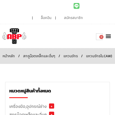
ล็อคอิน
สมัครสมาชิก
0
เกี่ยวกับเรา
สินค้าท
ไอเดียและบทความน่ารู้
ติดต่อเรา
Around the
ความยั่
สั่งซื้อเลย
หน้าหลัก
/
สกรูน๊อตเหล็กและอื่นๆ
/
แหวนจักร
/
แหวนจักรใน (AW)
หมวดหมู่สินค้าทั้งหมด
เครื่องมือ,อุปกรณ์ช่าง
+
สกรูน๊อตเหล็กและอื่นๆ
+