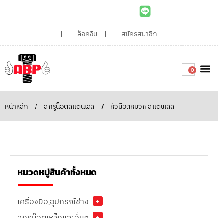
ล็อคอิน
สมัครสมาชิก
0
เกี่ยวกับเรา
สินค้าท
ไอเดียและบทความน่ารู้
ติดต่อเรา
Around the
ความยั่
สั่งซื้อเลย
หน้าหลัก
/
สกรูน็อตสแตนเลส
/
หัวน๊อตหมวก สแตนเลส
หมวดหมู่สินค้าทั้งหมด
เครื่องมือ,อุปกรณ์ช่าง
+
สกรูน๊อตเหล็กและอื่นๆ
+