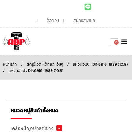
ล็อคอิน
สมัครสมาชิก
0
เกี่ยวกับเรา
สินค้าท
ไอเดียและบทความน่ารู้
ติดต่อเรา
Around the
ความยั่
สั่งซื้อเลย
หน้าหลัก
/
สกรูน๊อตเหล็กและอื่นๆ
/
แหวนอีแปะ DIN6916-1989 (10.9)
/
แหวนอีแปะ DIN6916-1989 (10.9)
หมวดหมู่สินค้าทั้งหมด
เครื่องมือ,อุปกรณ์ช่าง
+