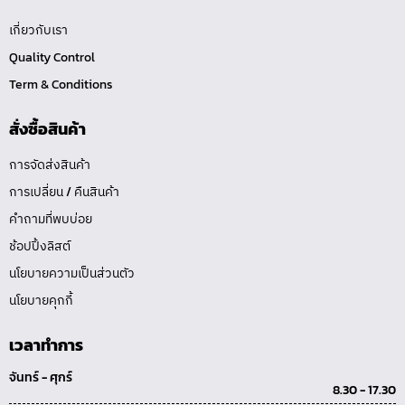
เกี่ยวกับเรา
Quality Control
Term & Conditions
สั่งซื้อสินค้า
การจัดส่งสินค้า
การเปลี่ยน / คืนสินค้า
คำถามที่พบบ่อย
ช้อปปิ้งลิสต์
นโยบายความเป็นส่วนตัว
นโยบายคุกกี้
เวลาทำการ
จันทร์ - ศุกร์
8.30 - 17.30