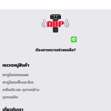
ต้องการความช่วยเหลือ?
หมวดหมู่สินค้า
สกรูน๊อตสแตนเลส
สกรูน๊อตเหล็กและอื่นๆ
เครื่องมือ และ อุปกรณ์ช่าง
อุปกรณ์ท่อ
เกี่ยวกับเรา