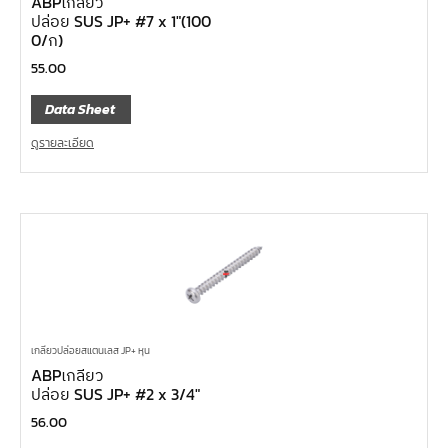
ABPเกลียว
ปล่อย SUS JP+ #7 x 1″(100
0/ก)
55.00
Data Sheet
ดูรายละเอียด
เกลียวปล่อยสแตนเลส JP+ หุน
ABPเกลียว
ปล่อย SUS JP+ #2 x 3/4″
56.00