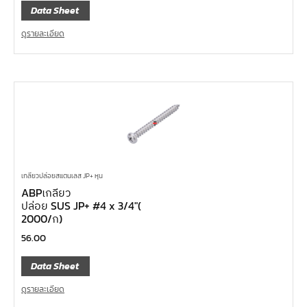
Data Sheet
ดูรายละเอียด
เกลียวปล่อยสแตนเลส JP+ หุน
ABPเกลียว
ปล่อย SUS JP+ #4 x 3/4″(
2000/ก)
56.00
Data Sheet
ดูรายละเอียด