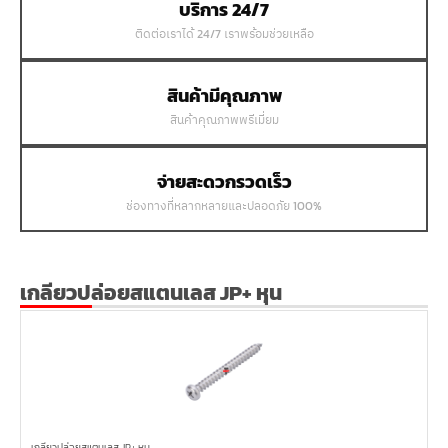
บริการ 24/7
ติดต่อเราได้ 24/7 เราพร้อมช่วยเหลือ
สินค้ามีคุณภาพ
สินค้าคุณภาพพรีเมี่ยม
จ่ายสะดวกรวดเร็ว
ช่องทางที่หลากหลายและปลอดภัย 100%
เกลียวปล่อยสแตนเลส JP+ หุน
เกลียวปล่อยสแตนเลส JP+ หุน