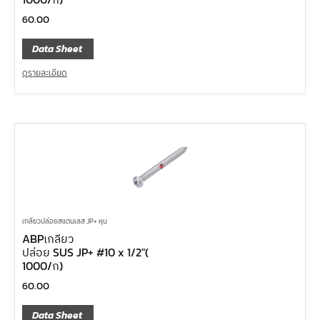
60.00
Data Sheet
ดูรายละเอียด
เกลียวปล่อยสแตนเลส JP+ หุน
ABPเกลียว
ปล่อย SUS JP+ #10 x 1/2″(
1000/ก)
60.00
Data Sheet