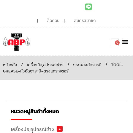
ล็อคอิน
สมัครสมาชิก
0
เกี่ยวกับเรา
สินค้าท
ไอเดียและบทความน่ารู้
ติดต่อเรา
Around the
ความยั่
สั่งซื้อเลย
หน้าหลัก
/
เครื่องมือ,อุปกรณ์ช่าง
/
กระบอกอัดจารบี
/
TOOL-
GREASE-หัวอัดจาราบี-ตรงแทรกเตอร์
หมวดหมู่สินค้าทั้งหมด
เครื่องมือ,อุปกรณ์ช่าง
+