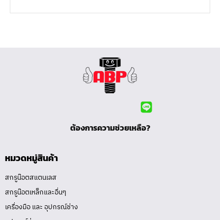
ต้องการความช่วยเหลือ?
หมวดหมู่สินค้า
สกรูน๊อตสแตนเลส
สกรูน๊อตเหล็กและอื่นๆ
เครื่องมือ และ อุปกรณ์ช่าง