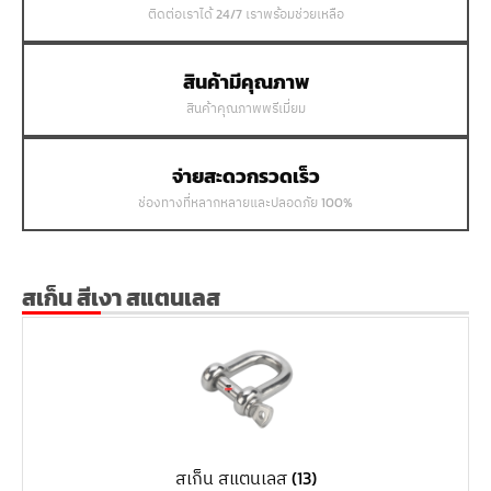
ติดต่อเราได้ 24/7 เราพร้อมช่วยเหลือ
สินค้ามีคุณภาพ
สินค้าคุณภาพพรีเมี่ยม
จ่ายสะดวกรวดเร็ว
ช่องทางที่หลากหลายและปลอดภัย 100%
สเก็น สีเงา สแตนเลส
สเก็น สแตนเลส
(13)