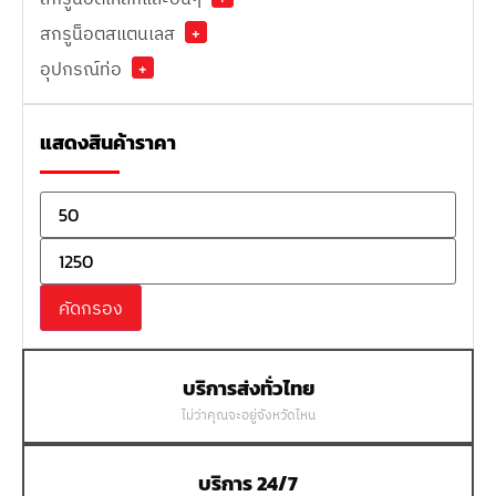
สกรูน็อตสแตนเลส
+
อุปกรณ์ท่อ
+
แสดงสินค้าราคา
คัดกรอง
บริการส่งทั่วไทย
ไม่ว่าคุณจะอยู่จังหวัดไหน
บริการ 24/7