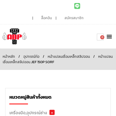
ล็อคอิน
สมัครสมาชิก
0
เกี่ยวกับเรา
สินค้าท
ไอเดียและบทความน่ารู้
ติดต่อเรา
Around the
ความยั่
สั่งซื้อเลย
หน้าหลัก
/
อุปกรณ์ท่อ
/
หน้าแปลนเชื่อมเหล็กสลิปออน
/
หน้าแปลน
เชื่อมเหล็กสลิปออน JEF 150P SORF
หมวดหมู่สินค้าทั้งหมด
เครื่องมือ,อุปกรณ์ช่าง
+