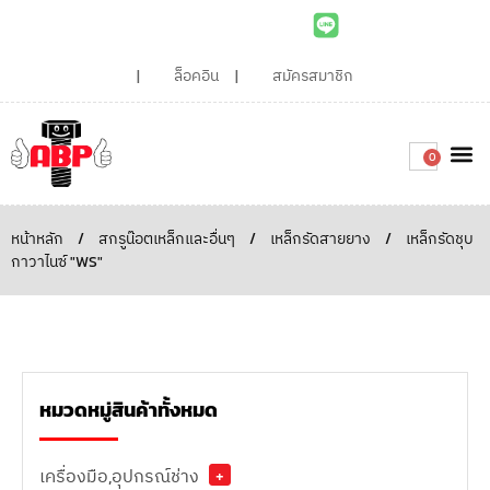
ล็อคอิน
สมัครสมาชิก
0
เกี่ยวกับเรา
สินค้าท
ไอเดียและบทความน่ารู้
ติดต่อเรา
Around the
ความยั่
สั่งซื้อเลย
หน้าหลัก
/
สกรูน๊อตเหล็กและอื่นๆ
/
เหล็กรัดสายยาง
/
เหล็กรัดชุบ
กาวาไนซ์ "WS"
หมวดหมู่สินค้าทั้งหมด
เครื่องมือ,อุปกรณ์ช่าง
+