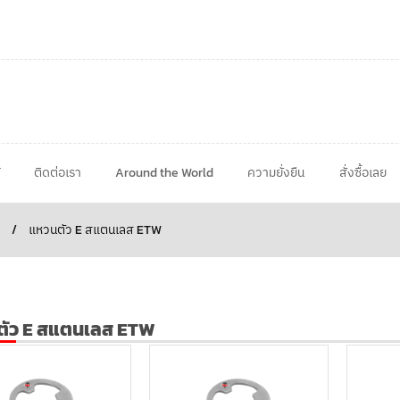
ติดต่อเรา
Around the World
ความยั่งยืน
สั่งซื้อเลย
/
แหวนตัว E สแตนเลส ETW
ตัว E สแตนเลส ETW