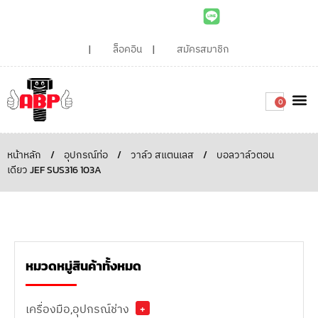
ล็อคอิน
สมัครสมาชิก
0
เกี่ยวกับเรา
สินค้าท
ไอเดียและบทความน่ารู้
ติดต่อเรา
Around the
ความยั่
สั่งซื้อเลย
หน้าหลัก
/
อุปกรณ์ท่อ
/
วาล์ว สแตนเลส
/
บอลวาล์วตอน
เดียว JEF SUS316 103A
หมวดหมู่สินค้าทั้งหมด
เครื่องมือ,อุปกรณ์ช่าง
+