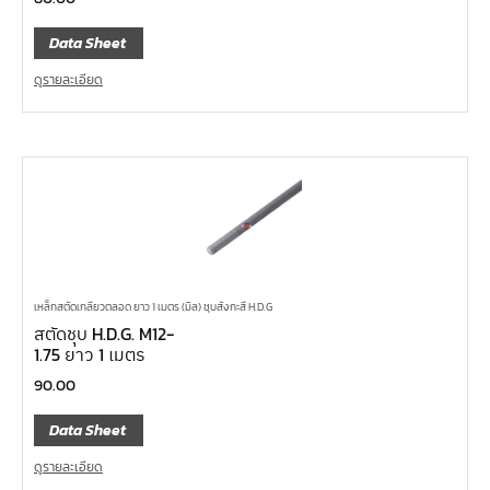
Data Sheet
ดูรายละเอียด
เหล็กสตัดเกลียวตลอด ยาว 1 เมตร (มิล) ชุบสังกะสี H.D.G
สตัดชุบ H.D.G. M12-
1.75 ยาว 1 เมตร
90.00
Data Sheet
ดูรายละเอียด