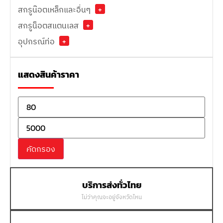
สกรูน๊อตเหล็กและอื่นๆ
+
สกรูน็อตสแตนเลส
+
อุปกรณ์ท่อ
+
แสดงสินค้าราคา
คัดกรอง
บริการส่งทั่วไทย
ไม่ว่าคุณจะอยู่จังหวัดไหน