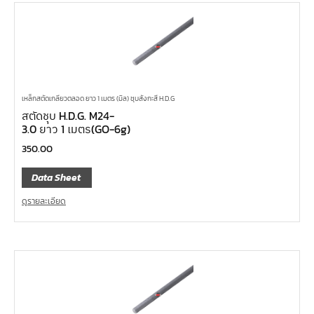
เหล็กสตัดเกลียวตลอด ยาว 1 เมตร (มิล) ชุบสังกะสี H.D.G
สตัดชุบ H.D.G. M24-
3.0 ยาว 1 เมตร(GO-6g)
350.00
Data Sheet
ดูรายละเอียด