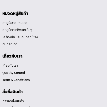
หมวดหมู่สินค้า
สกรูน๊อตสแตนเลส
สกรูน๊อตเหล็กและอื่นๆ
เครื่องมือ และ อุปกรณ์ช่าง
อุปกรณ์ท่อ
เกี่ยวกับเรา
เกี่ยวกับเรา
Quality Control
Term & Conditions
สั่งซื้อสินค้า
การจัดส่งสินค้า