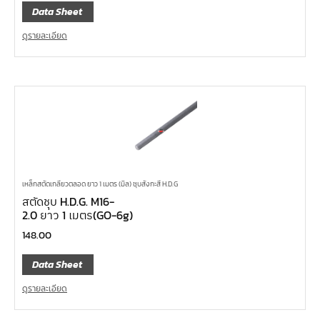
Data Sheet
ดูรายละเอียด
เหล็กสตัดเกลียวตลอด ยาว 1 เมตร (มิล) ชุบสังกะสี H.D.G
สตัดชุบ H.D.G. M16-
2.0 ยาว 1 เมตร(GO-6g)
148.00
Data Sheet
ดูรายละเอียด