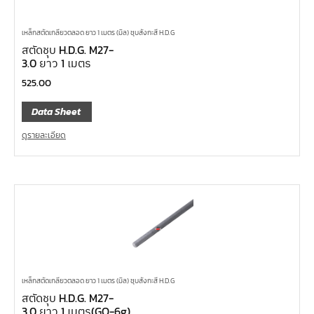
เหล็กสตัดเกลียวตลอด ยาว 1 เมตร (มิล) ชุบสังกะสี H.D.G
สตัดชุบ H.D.G. M27-
3.0 ยาว 1 เมตร
525.00
Data Sheet
ดูรายละเอียด
เหล็กสตัดเกลียวตลอด ยาว 1 เมตร (มิล) ชุบสังกะสี H.D.G
สตัดชุบ H.D.G. M27-
3.0 ยาว 1 เมตร(GO-6g)