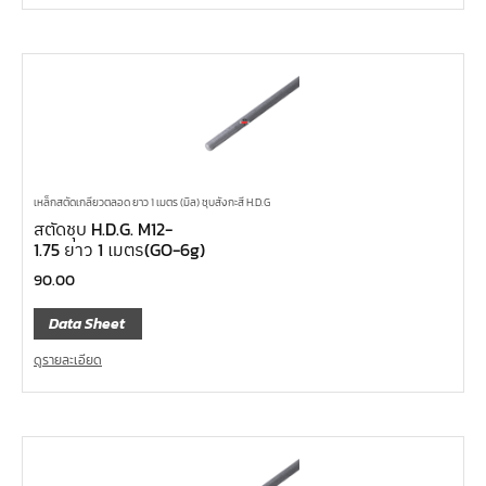
เหล็กสตัดเกลียวตลอด ยาว 1 เมตร (มิล) ชุบสังกะสี H.D.G
สตัดชุบ H.D.G. M12-
1.75 ยาว 1 เมตร(GO-6g)
90.00
Data Sheet
ดูรายละเอียด