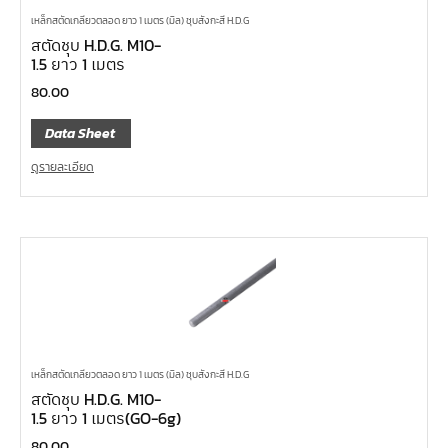
เหล็กสตัดเกลียวตลอด ยาว 1 เมตร (มิล) ชุบสังกะสี H.D.G
สตัดชุบ H.D.G. M10-
1.5 ยาว 1 เมตร
80.00
Data Sheet
ดูรายละเอียด
เหล็กสตัดเกลียวตลอด ยาว 1 เมตร (มิล) ชุบสังกะสี H.D.G
สตัดชุบ H.D.G. M10-
1.5 ยาว 1 เมตร(GO-6g)
80.00