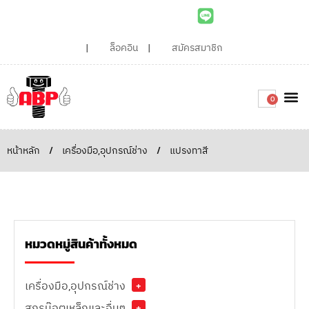
ล็อคอิน
สมัครสมาชิก
0
เกี่ยวกับเรา
สินค้าท
ไอเดียและบทความน่ารู้
ติดต่อเรา
Around the
ความยั่
สั่งซื้อเลย
หน้าหลัก
/
เครื่องมือ,อุปกรณ์ช่าง
/
แปรงทาสี
หมวดหมู่สินค้าทั้งหมด
เครื่องมือ,อุปกรณ์ช่าง
+
สกรูน๊อตเหล็กและอื่นๆ
+