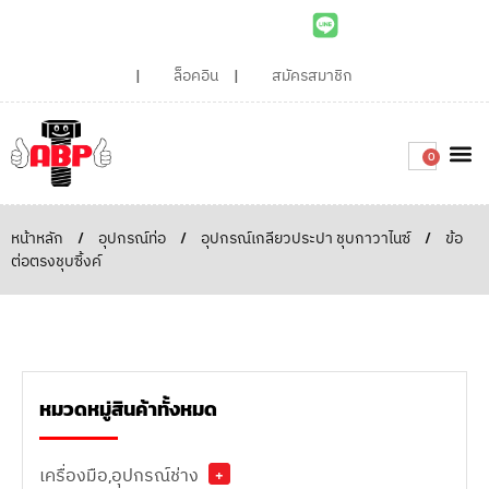
ล็อคอิน
สมัครสมาชิก
0
เกี่ยวกับเรา
สินค้าท
ไอเดียและบทความน่ารู้
ติดต่อเรา
Around the
ความยั่
สั่งซื้อเลย
หน้าหลัก
/
อุปกรณ์ท่อ
/
อุปกรณ์เกลียวประปา ชุบกาวาไนซ์
/
ข้อ
ต่อตรงชุบซิ้งค์
หมวดหมู่สินค้าทั้งหมด
เครื่องมือ,อุปกรณ์ช่าง
+