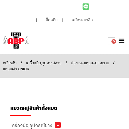
ล็อคอิน
สมัครสมาชิก
0
เกี่ยวกับเรา
สินค้าท
ไอเดียและบทความน่ารู้
ติดต่อเรา
Around the
ความยั่
สั่งซื้อเลย
หน้าหลัก
/
เครื่องมือ,อุปกรณ์ช่าง
/
ประแจ-แหวน-ปากตาย
/
แหวนผ่า UNIOR
หมวดหมู่สินค้าทั้งหมด
เครื่องมือ,อุปกรณ์ช่าง
+