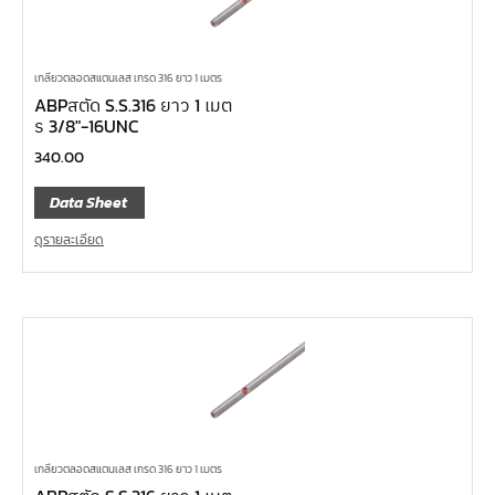
เกลียวตลอดสแตนเลส เกรด 316 ยาว 1 เมตร
ABPสตัด S.S.316 ยาว 1 เมต
ร 3/8″-16UNC
340.00
Data Sheet
ดูรายละเอียด
เกลียวตลอดสแตนเลส เกรด 316 ยาว 1 เมตร