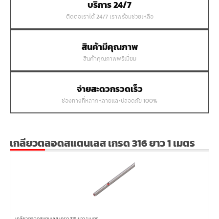
บริการ 24/7
ติดต่อเราได้ 24/7 เราพร้อมช่วยเหลือ
สินค้ามีคุณภาพ
สินค้าคุณภาพพรีเมี่ยม
จ่ายสะดวกรวดเร็ว
ช่องทางที่หลากหลายและปลอดภัย 100%
เกลียวตลอดสแตนเลส เกรด 316 ยาว 1 เมตร
เกลียวตลอดสแตนเลส เกรด 316 ยาว 1 เมตร