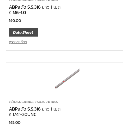
ABPสตัด S.S.316 ยาว 1 เมต
ร M6-1.0
140.00
Data Sheet
ดูรายละเอียด
เกลียวตลอดสแตนเลส เกรด 316 ยาว 1 เมตร
ABPสตัด S.S.316 ยาว 1 เมต
ร 1/4″-20UNC
145.00