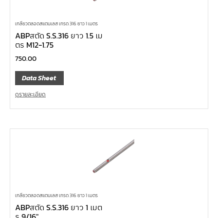
เกลียวตลอดสแตนเลส เกรด 316 ยาว 1 เมตร
ABPสตัด S.S.316 ยาว 1.5 เม
ตร M12-1.75
750.00
Data Sheet
ดูรายละเอียด
เกลียวตลอดสแตนเลส เกรด 316 ยาว 1 เมตร
ABPสตัด S.S.316 ยาว 1 เมต
ร 9/16″