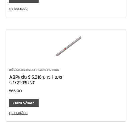
ดูรายละเอียด
เกลียวตลอดสแตนเลส เกรด 316 ยาว 1 เมตร
ABPสตัด S.S.316 ยาว 1 เมต
ร 1/2″-13UNC
565.00
Data Sheet
ดูรายละเอียด