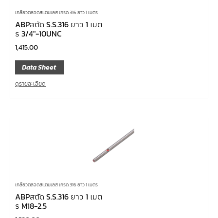
เกลียวตลอดสแตนเลส เกรด 316 ยาว 1 เมตร
ABPสตัด S.S.316 ยาว 1 เมต
ร 3/4″-10UNC
1,415.00
Data Sheet
ดูรายละเอียด
เกลียวตลอดสแตนเลส เกรด 316 ยาว 1 เมตร
ABPสตัด S.S.316 ยาว 1 เมต
ร M18-2.5