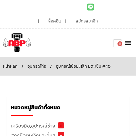
ล็อคอิน
สมัครสมาชิก
0
เกี่ยวกับเรา
สินค้าท
ไอเดียและบทความน่ารู้
ติดต่อเรา
Around the
ความยั่
สั่งซื้อเลย
หน้าหลัก
/
อุปกรณ์ท่อ
/
อุปกรณ์เชื่อมเหล็ก มีตะเข็บ #40
หมวดหมู่สินค้าทั้งหมด
เครื่องมือ,อุปกรณ์ช่าง
+
สกรูน๊อตเหล็กและอื่นๆ
+