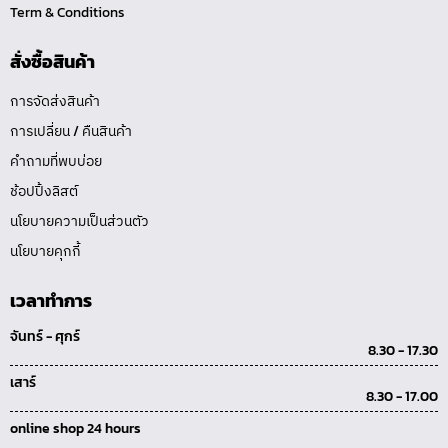
Term & Conditions
สั่งซื้อสินค้า
การจัดส่งสินค้า
การเปลี่ยน / คืนสินค้า
คำถามที่พบบ่อย
ช้อปปิ้งลิสต์
นโยบายความเป็นส่วนตัว
นโยบายคุกกี้
เวลาทำการ
จันทร์ - ศุกร์
8.30 - 17.30
เสาร์
8.30 - 17.00
online shop 24 hours