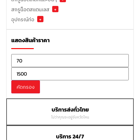
สกรูน็อตสแตนเลส
+
อุปกรณ์ท่อ
+
แสดงสินค้าราคา
คัดกรอง
บริการส่งทั่วไทย
ไม่ว่าคุณจะอยู่จังหวัดไหน
บริการ 24/7