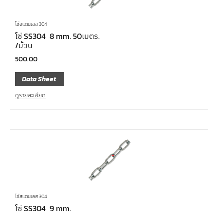
โซ่สแตนเลส 304
โซ่ SS304 8 mm. 50เมตร.
/ม้วน
500.00
Data Sheet
ดูรายละเอียด
โซ่สแตนเลส 304
โซ่ SS304 9 mm.