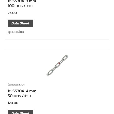
โซ่ SS304 3 mm.
100เมตร./ม้วน
75.00
Data Sheet
ดูรายละเอียด
โซ่สแตนเลส 304
โซ่ SS304 4 mm.
50เมตร./ม้วน
120.00
Data Sheet