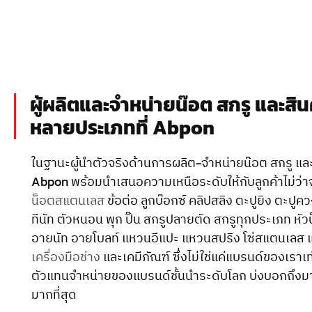
ผู้ผลิตและจำหน่ายน๊อต สกรู และสิ
หลายประเภทที่ Abpon
ในฐานะผู้นำตัวจริงด้านการผลิต-จำหน่ายน๊อต สกรู แล
Abpon พร้อมนำเสนอความเหนือระดับให้กับลูกค้าไม่ว่าจ
น็อตสแตนเลส
ข้อต่อ ลูกบ๊อกซ์ คลิปสลิง ตะปูยิง ตะปูค
ทีนัท ตัวหนอน พุก ปิ๊น สกรูปลายตัด สกรูทุกประเภท หั
อายนัท อายโบลท์ แหวนอีแปะ แหวนสปริง โซ่สแตนเลส 
เครื่องมือช่าง
และเคมีภัณฑ์ ซึ่งไม่ใช่แค่แบรนด์ของเราเท่
ตัวแทนจำหน่ายของแบรนด์ชั้นนำระดับโลก บ่งบอกถึงม
มากที่สุด