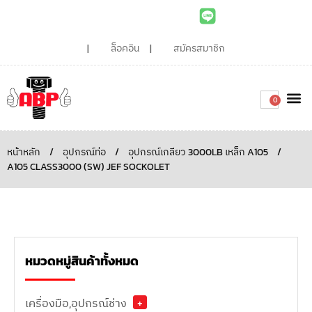
ล็อคอิน
สมัครสมาชิก
0
เกี่ยวกับเรา
สินค้าท
ไอเดียและบทความน่ารู้
ติดต่อเรา
Around the
ความยั่
สั่งซื้อเลย
หน้าหลัก
/
อุปกรณ์ท่อ
/
อุปกรณ์เกลียว 3000LB เหล็ก A105
/
A105 CLASS3000 (SW) JEF SOCKOLET
หมวดหมู่สินค้าทั้งหมด
เครื่องมือ,อุปกรณ์ช่าง
+