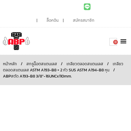
ล็อคอิน
สมัครสมาชิก
0
เกี่ยวกับเรา
สินค้าท
ไอเดียและบทความน่ารู้
ติดต่อเรา
Around the
ความยั่
สั่งซื้อเลย
หน้าหลัก
/
สกรูน็อตสแตนเลส
/
เกลียวตลอดสแตนเลส
/
เกลียว
ตลอดสแตนเลส ASTM A193-B8 + 2 หัว SUS ASTM A194-B8 หุน
/
ABPสตัด A193-B8 3/8″-16UNCx110mm.