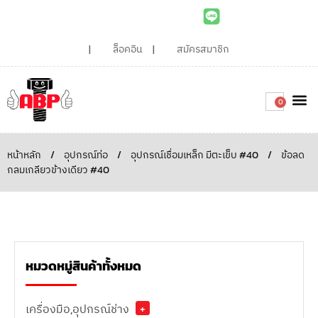
ล็อคอิน
สมัครสมาชิก
0
เกี่ยวกับเรา
สินค้าท
ไอเดียและบทความน่ารู้
ติดต่อเรา
Around the
ความยั่
สั่งซื้อเลย
หน้าหลัก
/
อุปกรณ์ท่อ
/
อุปกรณ์เชื่อมเหล็ก มีตะเข็บ #40
/
ข้อลด
กลมเกลียวข้างเดียว #40
หมวดหมู่สินค้าทั้งหมด
เครื่องมือ,อุปกรณ์ช่าง
+