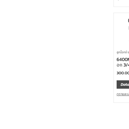
ลูกบ๊อกซ์ 
6400M
อก 3/
300.0
Data
ดูรายละเ