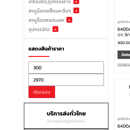
เครื่องมือ,อุปกรณ์ช่าง
+
สกรูน๊อตเหล็กและอื่นๆ
+
สกรูน็อตสแตนเลส
+
ลูกบ๊อกซ์ 
6400A-
อุปกรณ์ท่อ
+
อก 3/
300.0
แสดงสินค้าราคา
Data
ดูรายละเ
คัดกรอง
บริการส่งทั่วไทย
ลูกบ๊อกซ์ 
ไม่ว่าคุณจะอยู่จังหวัดไหน
6400A