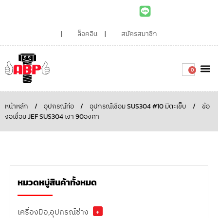
ล็อคอิน
สมัครสมาชิก
0
เกี่ยวกับเรา
สินค้าท
ไอเดียและบทความน่ารู้
ติดต่อเรา
Around the
ความยั่
สั่งซื้อเลย
หน้าหลัก
/
อุปกรณ์ท่อ
/
อุปกรณ์เชื่อม SUS304 #10 มีตะเข็บ
/
ข้อ
งอเชื่อม JEF SUS304 เงา 90องศา
หมวดหมู่สินค้าทั้งหมด
เครื่องมือ,อุปกรณ์ช่าง
+