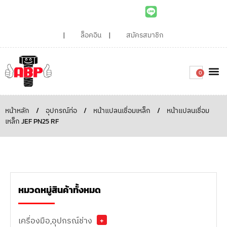
ล็อคอิน
สมัครสมาชิก
0
เกี่ยวกับเรา
สินค้าท
ไอเดียและบทความน่ารู้
ติดต่อเรา
Around the
ความยั่
สั่งซื้อเลย
หน้าหลัก
/
อุปกรณ์ท่อ
/
หน้าแปลนเชื่อมเหล็ก
/
หน้าแปลนเชื่อม
เหล็ก JEF PN25 RF
หมวดหมู่สินค้าทั้งหมด
เครื่องมือ,อุปกรณ์ช่าง
+