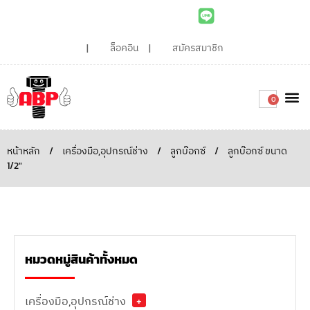
ล็อคอิน
สมัครสมาชิก
0
เกี่ยวกับเรา
สินค้าท
ไอเดียและบทความน่ารู้
ติดต่อเรา
Around the
ความยั่
สั่งซื้อเลย
หน้าหลัก
/
เครื่องมือ,อุปกรณ์ช่าง
/
ลูกบ๊อกซ์
/
ลูกบ๊อกซ์ ขนาด
1/2"
หมวดหมู่สินค้าทั้งหมด
เครื่องมือ,อุปกรณ์ช่าง
+