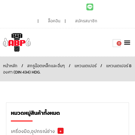
ล็อคอิน
สมัครสมาชิก
0
เกี่ยวกับเรา
สินค้าท
ไอเดียและบทความน่ารู้
ติดต่อเรา
Around the
ความยั่
สั่งซื้อเลย
หน้าหลัก
/
สกรูน๊อตเหล็กและอื่นๆ
/
แหวนเตเปอร์
/
แหวนเตเปอร์ 8
องศา (DIN 434) HDG.
หมวดหมู่สินค้าทั้งหมด
เครื่องมือ,อุปกรณ์ช่าง
+