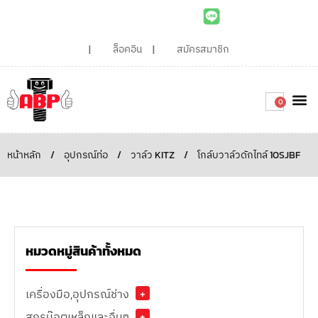
ล็อคอิน
สมัครสมาชิก
0
เกี่ยวกับเรา
สินค้าท
ไอเดียและบทความน่ารู้
ติดต่อเรา
Around the
ความยั่
สั่งซื้อเลย
หน้าหลัก
/
อุปกรณ์ท่อ
/
วาล์ว KITZ
/
โกล์บวาล์วดักไทล์ 10SJBF
หมวดหมู่สินค้าทั้งหมด
เครื่องมือ,อุปกรณ์ช่าง
+
สกรูน๊อตเหล็กและอื่นๆ
+