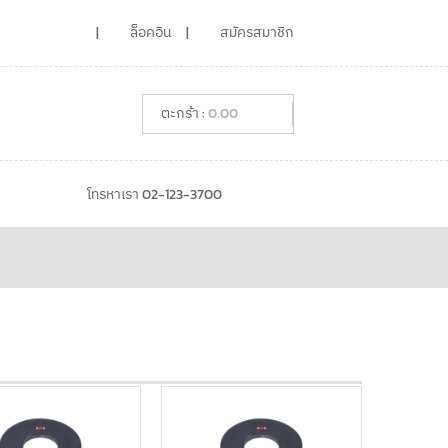
ล็อคอิน
สมัครสมาชิก
0.00
โทรหาเรา 02-123-3700