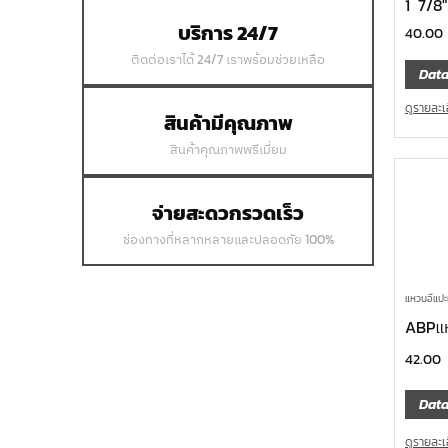
1 7/8″
บริการ 24/7
40.00
ติดต่อเราได้ 24/7 เราพร้อมช่วยเหลือ
Data
ดูรายละเ
สินค้ามีคุณภาพ
สินค้าคุณภาพพรีเมี่ยม
จ่ายสะดวกรวดเร็ว
ช่องทางที่หลากหลายและปลอดภัย 100%
แหวนอีแปะ
ABPแห
42.00
Data
ดูรายละเ