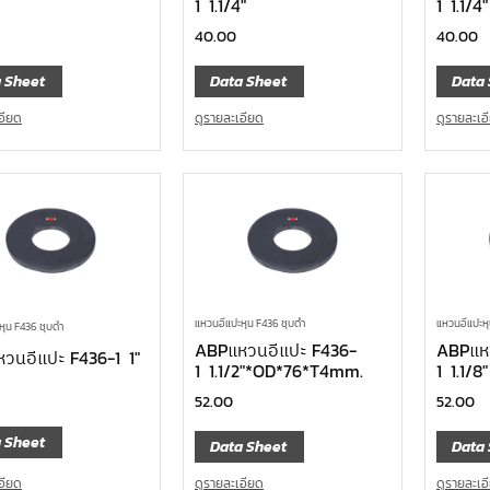
1 1.1/4″
1 1.1/4
40.00
40.00
 Sheet
Data Sheet
Data 
อียด
ดูรายละเอียด
ดูรายละเอ
แหวนอีแปะหุน F436 ชุบดำ
แหวนอีแปะหุ
หุน F436 ชุบดำ
ABPแหวนอีแปะ F436-
ABPแห
วนอีแปะ F436-1 1″
1 1.1/2″*OD*76*T4mm.
1 1.1/8″
52.00
52.00
 Sheet
Data Sheet
Data 
อียด
ดูรายละเอียด
ดูรายละเอ