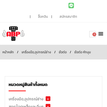
ล็อคอิน
สมัครสมาชิก
0
เกี่ยวกับเรา
สินค้าท
ไอเดียและบทความน่ารู้
ติดต่อเรา
Around the
ความยั่
สั่งซื้อเลย
หน้าหลัก
/
เครื่องมือ,อุปกรณ์ช่าง
/
ข้อต่อ
/
ข้อต่อ หักมุม
หมวดหมู่สินค้าทั้งหมด
เครื่องมือ,อุปกรณ์ช่าง
+
สกรูน๊อตเหล็กและอื่นๆ
+