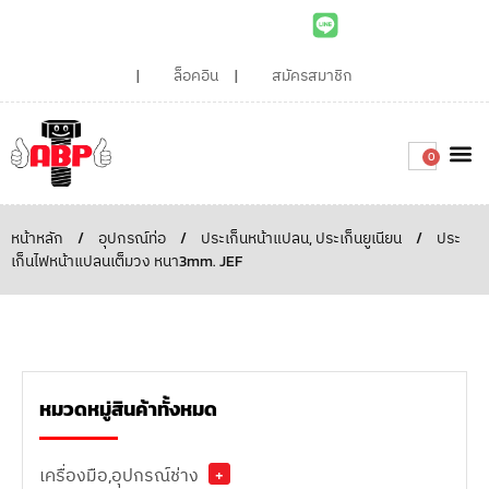
ล็อคอิน
สมัครสมาชิก
0
เกี่ยวกับเรา
สินค้าท
ไอเดียและบทความน่ารู้
ติดต่อเรา
Around the
ความยั่
สั่งซื้อเลย
หน้าหลัก
/
อุปกรณ์ท่อ
/
ประเก็นหน้าแปลน, ประเก็นยูเนียน
/
ประ
เก็นไฟหน้าแปลนเต็มวง หนา3mm. JEF
หมวดหมู่สินค้าทั้งหมด
เครื่องมือ,อุปกรณ์ช่าง
+