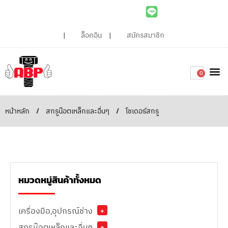
ล็อคอิน
สมัครสมาชิก
0
เกี่ยวกับเรา
สินค้าท
ไอเดียและบทความน่ารู้
ติดต่อเรา
Around the
ความยั่
สั่งซื้อเลย
หน้าหลัก
/
สกรูน๊อตเหล็กและอื่นๆ
/
โชเดอร์สกรู
หมวดหมู่สินค้าทั้งหมด
เครื่องมือ,อุปกรณ์ช่าง
+
สกรูน๊อตเหล็กและอื่นๆ
+