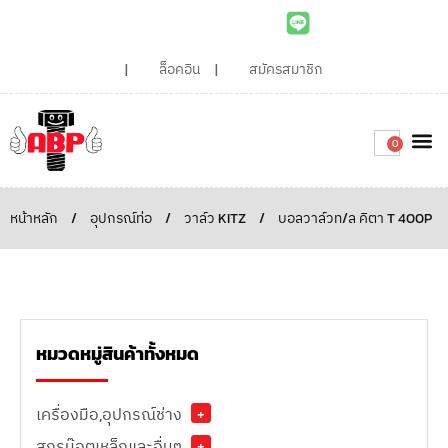
ล็อคอิน
สมัครสมาชิก
0
เกี่ยวกับเรา
สินค้าท
ไอเดียและบทความน่ารู้
ติดต่อเรา
Around the
ความยั่
สั่งซื้อเลย
หน้าหลัก
/
อุปกรณ์ท่อ
/
วาล์ว KITZ
/
บอลวาล์วท/ล คิตา T 400P
หมวดหมู่สินค้าทั้งหมด
เครื่องมือ,อุปกรณ์ช่าง
+
สกรูน๊อตเหล็กและอื่นๆ
+