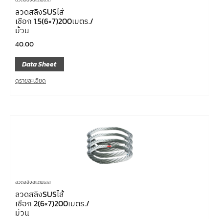
ลวดสลิงSUSไส้
เชือก 1.5(6×7)200เมตร./
ม้วน
40.00
Data Sheet
ดูรายละเอียด
ลวดสลิงสแตนเลส
ลวดสลิงSUSไส้
เชือก 2(6×7)200เมตร./
ม้วน