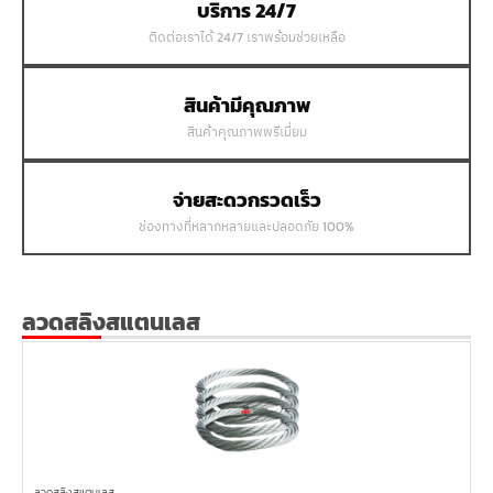
บริการ 24/7
ติดต่อเราได้ 24/7 เราพร้อมช่วยเหลือ
สินค้ามีคุณภาพ
สินค้าคุณภาพพรีเมี่ยม
จ่ายสะดวกรวดเร็ว
ช่องทางที่หลากหลายและปลอดภัย 100%
ลวดสลิงสแตนเลส
ลวดสลิงสแตนเลส