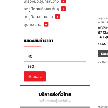
เครื่องมือ,อุปกรณ์ช่าง
+
สกรูน๊อตเหล็กและอื่นๆ
+
สกรูน็อตสแตนเลส
+
สกรูพร้อม
B7 (มิล) H
อุปกรณ์ท่อ
+
ABPสก
B7 12
F436)
แสดงสินค้าราคา
47.00
Data
ดูรายละเ
คัดกรอง
บริการส่งทั่วไทย
ไม่ว่าคุณจะอยู่จังหวัดไหน
สกรูพร้อม