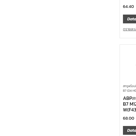
64.40
Data
ดูรายละเ
สกรูพร้อม
B7 (มิล) H
ABPสก
B7 M1
W(F43
68.00
Data