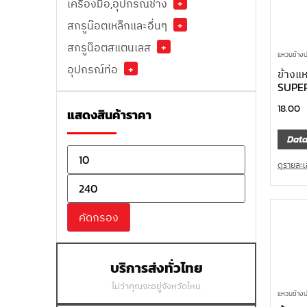
เครื่องมือ,อุปกรณ์ช่าง
+
สกรูน๊อตเหล็กและอื่นๆ
+
สกรูน็อตสแตนเลส
+
แหวนข้างปา
อุปกรณ์ท่อ
+
ข้างแ
SUPER
18.00
แสดงสินค้าราคา
Data
ดูรายละเ
คัดกรอง
บริการส่งทั่วไทย
ไม่ว่าคุณจะอยู่จังหวัดไหน
แหวนข้างปา