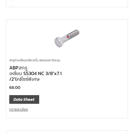
สกรูหัวเหลี่ยมเกลียวครึ่ง สแตนเลส 304 หุน
ABP.สกรู
เหลี่ยม SS304 NC 3/8″x7.1
/2″(ค)ไซซ์พิเศษ
68.00
Data Sheet
ดูรายละเอียด