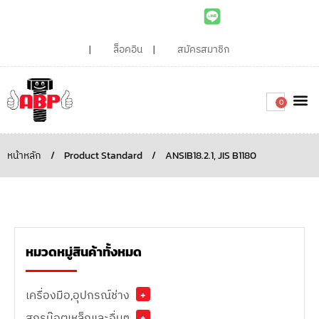
ล็อคอิน
สมัครสมาชิก
0
เกี่ยวกับเรา
สินค้าท
ไอเดียและบทความน่ารู้
ติดต่อเรา
Around the
ความยั่
สั่งซื้อเลย
หน้าหลัก
/
Product Standard
/
ANSIB18.2.1, JIS B1180
หมวดหมู่สินค้าทั้งหมด
เครื่องมือ,อุปกรณ์ช่าง
+
สกรูน๊อตเหล็กและอื่นๆ
+