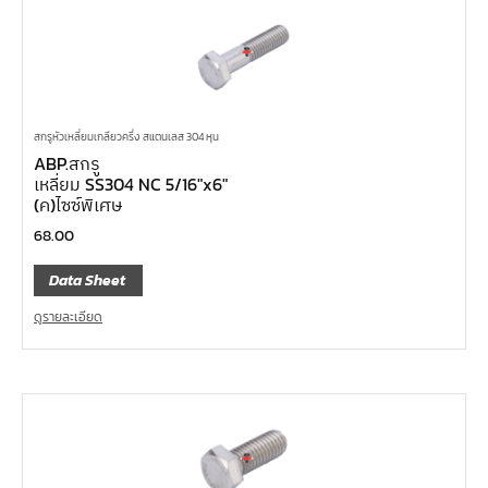
สกรูหัวเหลี่ยมเกลียวครึ่ง สแตนเลส 304 หุน
ABP.สกรู
เหลี่ยม SS304 NC 5/16″x6″
(ค)ไซซ์พิเศษ
68.00
Data Sheet
ดูรายละเอียด