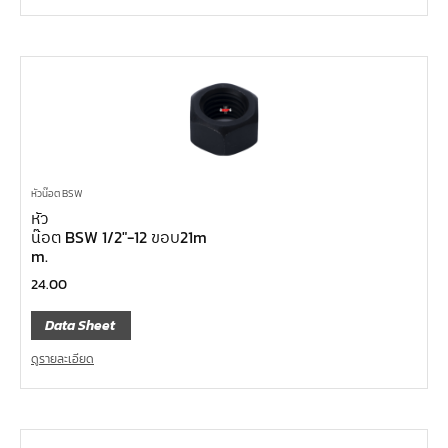
หัวน๊อต BSW
หัว
น๊อต BSW 1/2″-12 ขอบ21m
m.
24.00
Data Sheet
ดูรายละเอียด