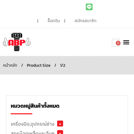
ล็อคอิน
สมัครสมาชิก
0
เกี่ยวกับเรา
สินค้าท
ไอเดียและบทความน่ารู้
ติดต่อเรา
Around the
ความยั่
สั่งซื้อเลย
หน้าหลัก
/
Product Size
/
1/2
หมวดหมู่สินค้าทั้งหมด
เครื่องมือ,อุปกรณ์ช่าง
+
สกรูน๊อตเหล็กและอื่นๆ
+