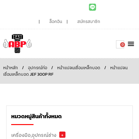
ล็อคอิน
สมัครสมาชิก
0
เกี่ยวกับเรา
สินค้าท
ไอเดียและบทความน่ารู้
ติดต่อเรา
Around the
ความยั่
สั่งซื้อเลย
หน้าหลัก
/
อุปกรณ์ท่อ
/
หน้าแปลนเชื่อมเหล็กบอด
/
หน้าแปลน
เชื่อมเหล็กบอด JEF 300P RF
หมวดหมู่สินค้าทั้งหมด
เครื่องมือ,อุปกรณ์ช่าง
+