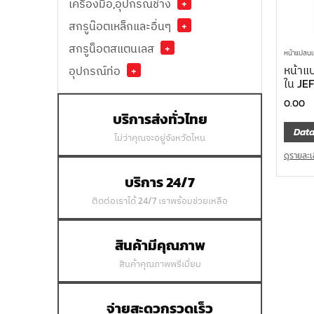
เครื่องมือ,อุปกรณ์ช่าง
+
สกรูน๊อตเหล็กและอื่นๆ
+
สกรูน็อตสแตนเลส
+
หน้าแปลนเ
หน้าแ
อุปกรณ์ท่อ
+
ใน JE
0.00
บริการส่งทั่วไทย
Data
ไม่ว่าคุณจะอยู่จังหวัดไหน
ดูรายละเ
บริการ 24/7
ติดต่อเราได้ 24/7 เราพร้อมช่วยเหลือ
สินค้ามีคุณภาพ
สินค้าคุณภาพพรีเมี่ยม
จ่ายสะดวกรวดเร็ว