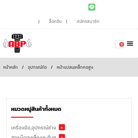
ล็อคอิน
สมัครสมาชิก
0
เกี่ยวกับเรา
สินค้าท
ไอเดียและบทความน่ารู้
ติดต่อเรา
Around the
ความยั่
สั่งซื้อเลย
หน้าหลัก
/
อุปกรณ์ท่อ
/
หน้าแปลนเหล็กคอสูง
หมวดหมู่สินค้าทั้งหมด
เครื่องมือ,อุปกรณ์ช่าง
+
สกรูน๊อตเหล็กและอื่นๆ
+