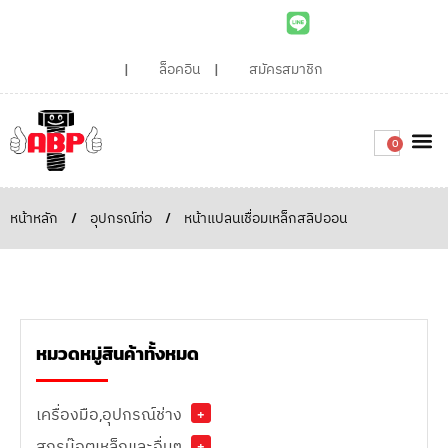
ล็อคอิน
สมัครสมาชิก
0
เกี่ยวกับเรา
สินค้าท
ไอเดียและบทความน่ารู้
ติดต่อเรา
Around the
ความยั่
สั่งซื้อเลย
หน้าหลัก
/
อุปกรณ์ท่อ
/
หน้าแปลนเชื่อมเหล็กสลิปออน
หมวดหมู่สินค้าทั้งหมด
เครื่องมือ,อุปกรณ์ช่าง
+
สกรูน๊อตเหล็กและอื่นๆ
+