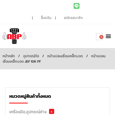
ล็อคอิน
สมัครสมาชิก
0
เกี่ยวกับเรา
สินค้าท
ไอเดียและบทความน่ารู้
ติดต่อเรา
Around the
ความยั่
สั่งซื้อเลย
หน้าหลัก
/
อุปกรณ์ท่อ
/
หน้าแปลนเชื่อมเหล็กบอด
/
หน้าแปลน
เชื่อมเหล็กบอด JEF 10K FF
หมวดหมู่สินค้าทั้งหมด
เครื่องมือ,อุปกรณ์ช่าง
+