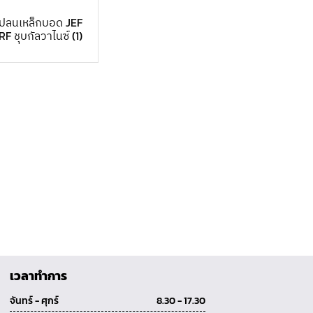
แปลนเหล็กบอด JEF
RF ชุบกัลวาไนซ์
(1)
เวลาทำการ
จันทร์ - ศุกร์
8.30 - 17.30