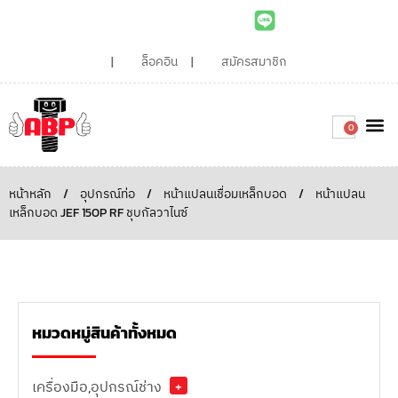
ล็อคอิน
สมัครสมาชิก
0
เกี่ยวกับเรา
สินค้าท
ไอเดียและบทความน่ารู้
ติดต่อเรา
Around the
ความยั่
สั่งซื้อเลย
หน้าหลัก
/
อุปกรณ์ท่อ
/
หน้าแปลนเชื่อมเหล็กบอด
/
หน้าแปลน
เหล็กบอด JEF 150P RF ชุบกัลวาไนซ์
หมวดหมู่สินค้าทั้งหมด
เครื่องมือ,อุปกรณ์ช่าง
+