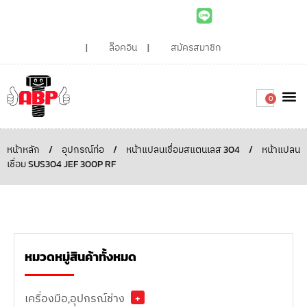
ล็อคอิน
สมัครสมาชิก
0
เกี่ยวกับเรา
สินค้าท
ไอเดียและบทความน่ารู้
ติดต่อเรา
Around the
ความยั่
สั่งซื้อเลย
หน้าหลัก
/
อุปกรณ์ท่อ
/
หน้าแปลนเชื่อมสแตนเลส 304
/
หน้าแปลน
เชื่อม SUS304 JEF 300P RF
หมวดหมู่สินค้าทั้งหมด
เครื่องมือ,อุปกรณ์ช่าง
+