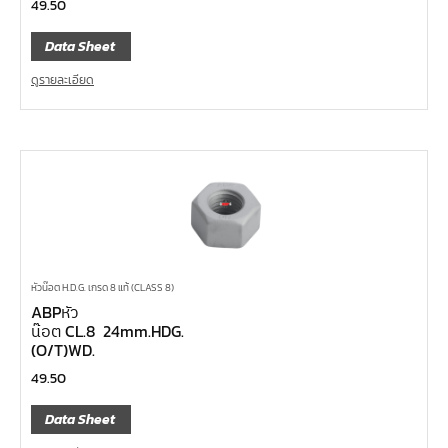
49.50
Data Sheet
ดูรายละเอียด
หัวน๊อต H.D.G. เกรด 8 แท้ (CLASS 8)
ABPหัว
น๊อต CL.8 24mm.HDG.
(O/T)WD.
49.50
Data Sheet