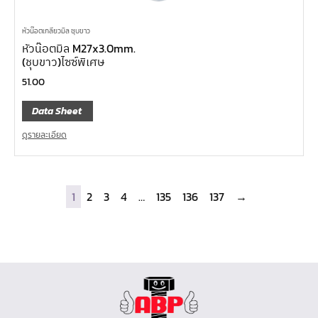
หัวน๊อตเกลียวมิล ชุบขาว
หัวน๊อตมิล M27x3.0mm.
(ชุบขาว)ไซซ์พิเศษ
51.00
Data Sheet
ดูรายละเอียด
1
2
3
4
…
135
136
137
→