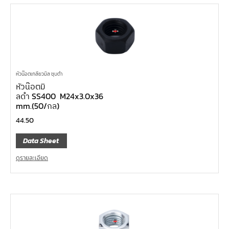
หัวน๊อตเกลียวมิล ชุบดำ
หัวน๊อตมิ
ลดำ SS400 M24x3.0x36
mm.(50/กล)
44.50
Data Sheet
ดูรายละเอียด