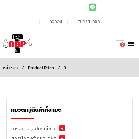
ล็อคอิน
สมัครสมาชิก
0
เกี่ยวกับเรา
สินค้าท
ไอเดียและบทความน่ารู้
ติดต่อเรา
Around the
ความยั่
สั่งซื้อเลย
หน้าหลัก
/
Product Pitch
/
3
หมวดหมู่สินค้าทั้งหมด
เครื่องมือ,อุปกรณ์ช่าง
+
สกรูน๊อตเหล็กและอื่นๆ
+