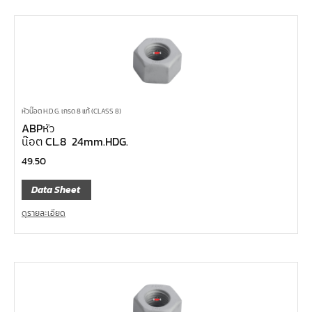
หัวน๊อต H.D.G. เกรด 8 แท้ (CLASS 8)
ABPหัว
น๊อต CL.8 24mm.HDG.
49.50
Data Sheet
ดูรายละเอียด